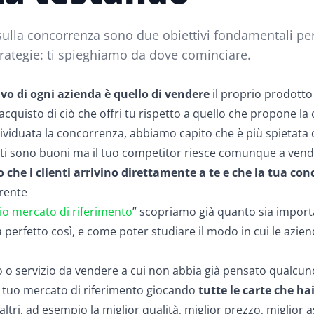
ulla concorrenza sono due obiettivi fondamentali per
trategie: ti spieghiamo da dove cominciare.
tivo di ogni azienda è quello di vendere
il proprio prodotto
ll’acquisto di ciò che offri tu rispetto a quello che propone l
viduata la concorrenza, abbiamo capito che è più spietata
ultati sono buoni ma il tuo competitor riesce comunque a ve
 che i clienti arrivino direttamente a te e che la tua con
erente
rio mercato di riferimento
” scopriamo già quanto sia import
 perfetto così, e come poter studiare il modo in cui le aziend
to o servizio da vendere a cui non abbia già pensato qualcuno
el tuo mercato di riferimento giocando
tutte le carte che ha
altri, ad esempio la miglior qualità, miglior prezzo, miglior 