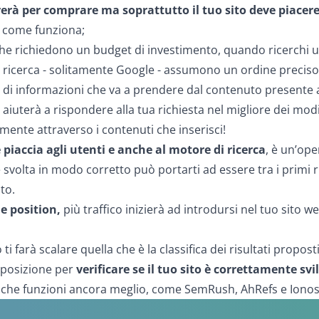
trerà per comprare ma soprattutto il tuo sito deve piacere
i come funziona;
che richiedono un budget di investimento, quando ricerchi un
di ricerca - solitamente Google - assumono un ordine preciso
di informazioni che va a prendere dal contenuto presente all
 aiuterà a rispondere alla tua richiesta nel migliore dei mod
amente attraverso i contenuti che inserisci!
è piaccia agli utenti e anche al motore di ricerca
, è un’ope
svolta in modo corretto può portarti ad essere tra i primi r
to.
e position,
più traffico inizierà ad introdursi nel tuo sito w
ti farà scalare quella che è la classifica dei risultati propos
sposizione per
verificare se il tuo sito è correttamente sv
 che funzioni ancora meglio, come SemRush, AhRefs e Iono