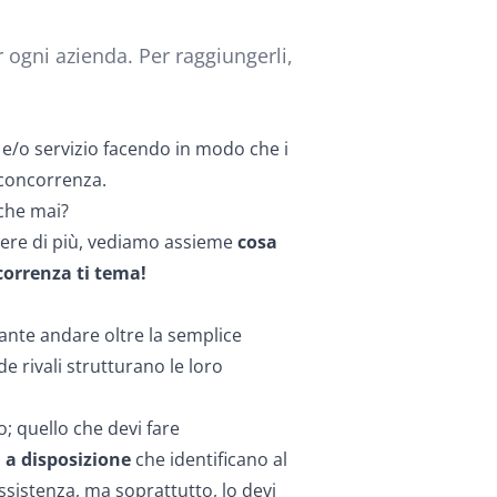
 ogni azienda. Per raggiungerli,
 e/o servizio facendo in modo che i
a concorrenza.
 che mai?
ndere di più, vediamo assieme
cosa
correnza ti tema!
ante andare oltre la semplice
e rivali strutturano le loro
; quello che devi fare
i a disposizione
che identificano al
assistenza, ma soprattutto, lo devi