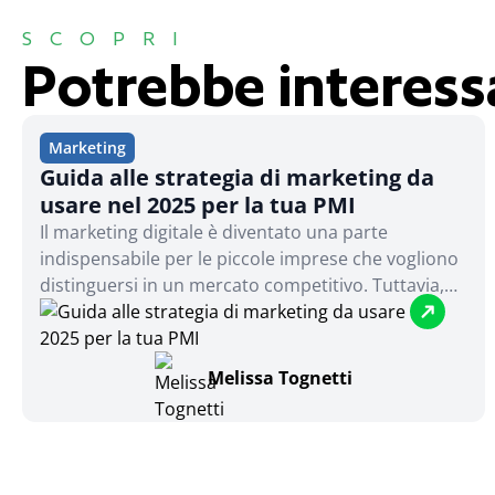
SCOPRI
Potrebbe interess
Marketing
Guida alle strategia di marketing da
usare nel 2025 per la tua PMI
Il marketing digitale è diventato una parte
indispensabile per le piccole imprese che vogliono
distinguersi in un mercato competitivo. Tuttavia,
molte realtà sentono il peso di competere con
aziende che dispongono di budget giganteschi. La
buona notizia? Con creatività, strategie intelligenti
Melissa Tognetti
e strumenti a basso costo, anche una piccola
impresa può ottenere risultati straordinari.