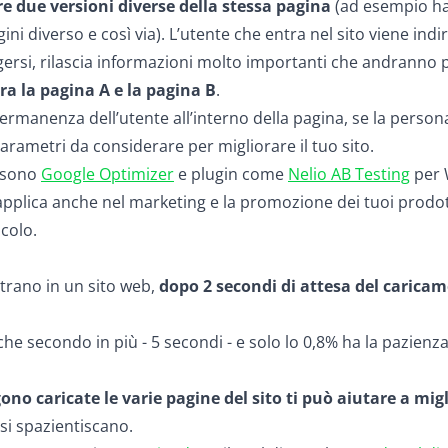
e due versioni diverse della stessa pagina
(ad esempio ha
gini diverso e così via). L’utente che entra nel sito viene ind
gersi, rilascia informazioni molto importanti che andranno 
ra la pagina A e la pagina B
.
permanenza dell’utente all’interno della pagina, se la persona
 parametri da considerare per migliorare il tuo sito.
e sono
Google Optimizer
e plugin come
Nelio AB Testing
per 
 applica anche nel marketing e la promozione dei tuoi prodot
colo.
ntrano in un sito web,
dopo 2 secondi di attesa del caric
e secondo in più - 5 secondi - e solo lo 0,8% ha la pazienza 
ono caricate le varie pagine del sito ti può aiutare a mig
 si spazientiscano.