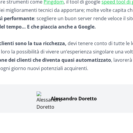
zzare strumenti come
Pingdom
, il tool di google
speed tool di
ei miglioramenti tecnici da apportare; molte volte capita che 
osì performante
: scegliere un buon server rende veloce il sit
del tempo… E che piaccia anche a Google.
 clienti sono la tua ricchezza,
devi tenere conto di tutte le 
oro la possibilità di vivere un’esperienza singolare una vo
one dei clienti che diventa quasi automatizzato
, lavorer
gni giorno nuovi potenziali acquirenti.
Alessandro Doretto