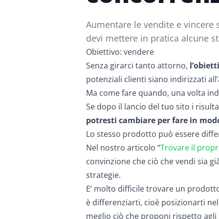
Aumentare le vendite e vincere s
devi mettere in pratica alcune s
Obiettivo: vendere
Senza girarci tanto attorno,
l’obiet
potenziali clienti siano indirizzati a
Ma come fare quando, una volta indi
Se dopo il lancio del tuo sito i ris
potresti cambiare per fare in modo
Lo stesso prodotto può essere diff
Nel nostro articolo “
Trovare il prop
convinzione che ciò che vendi sia già
strategie.
E’ molto difficile trovare un prodot
è
differenziarti
, cioè posizionarti n
meglio ciò che proponi rispetto agli 