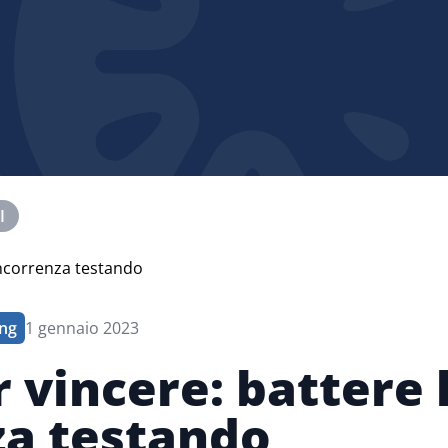
I
ng
1 gennaio 2023
 vincere: battere 
a testando