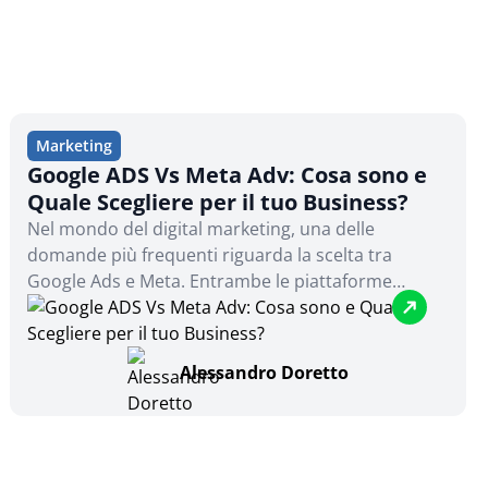
Marketing
Google ADS Vs Meta Adv: Cosa sono e
Quale Scegliere per il tuo Business?
Nel mondo del digital marketing, una delle
domande più frequenti riguarda la scelta tra
Google Ads e Meta. Entrambe le piattaforme
offrono opportunità enormi, ma la decisione su
quale utilizzare dipende molto dalle specifiche
esigenze del business e dagli obiettivi che si
Alessandro Doretto
vogliono raggiungere. Questo articolo esplorerà le
principali differenze tra Google Ads e Meta,
analizzando i vantaggi e gli svantaggi di ciascuna
piattaforma, per aiutarti a fare una scelta