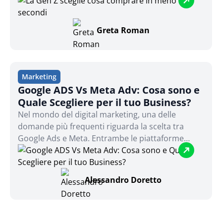
prende decisioni di acquisto in tempi
incredibilmente brevi...
Greta Roman
Marketing
Google ADS Vs Meta Adv: Cosa sono e
Quale Scegliere per il tuo Business?
Nel mondo del digital marketing, una delle
domande più frequenti riguarda la scelta tra
Google Ads e Meta. Entrambe le piattaforme
offrono opportunità enormi, ma la decisione su
quale utilizzare dipende molto dalle specifiche
esigenze del business e dagli obiettivi che si
Alessandro Doretto
vogliono raggiungere. Questo articolo esplorerà
le principali differenze tra Google Ads e Meta,
analizzando i vantaggi e gli svantaggi di ciascuna
piattaforma, per aiutarti a fare una scelta