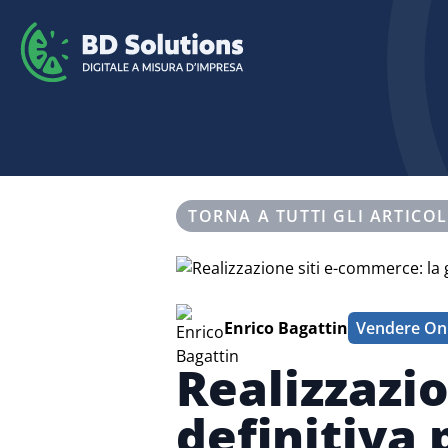
TORNA A TUTTI GLI ARTICOL
Enrico Bagattin
Vendere On
Realizzazi
definitiva 