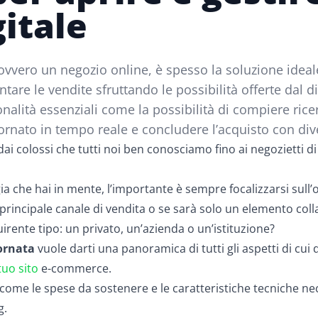
itale
vvero un negozio online, è spesso la soluzione ideale 
e le vendite sfruttando le possibilità offerte dal dig
nalità essenziali come la possibilità di compiere rice
iornato in tempo reale e concludere l’acquisto con d
dai colossi che tutti noi ben conosciamo fino ai negozietti d
ia che hai in mente, l’importante è sempre focalizzarsi sull’
rincipale canale di vendita o se sarà solo un elemento colla
uirente tipo: un privato, un’azienda o un’istituzione?
ornata
vuole darti una panoramica di tutti gli aspetti di cui
tuo sito
e-commerce.
come le spese da sostenere e le caratteristiche tecniche necess
g.