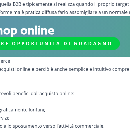
uella B2B e tipicamente si realizza quando il proprio targe
orme ma è pratica diffusa farlo assomigliare a un normale n
shop online
TRE OPPORTUNITÀ DI GUADAGNO
merce
acquisti online e perciò è anche semplice e intuitivo compr
voli benefici dall’acquisto online:
graficamente lontani;
vizi;
 allo spostamento verso l’attività commerciale.