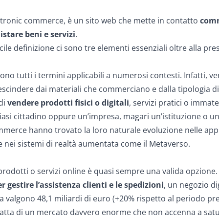
ctronic commerce
, è un sito web che mette in contatto
comm
istare beni e servizi
.
le definizione ci sono tre elementi essenziali oltre alla prese
ono tutti i termini applicabili a numerosi contesti. Infatti,
rescindere dai materiali che commerciano e dalla tipologia d
di
vendere prodotti fisici o digitali
, servizi pratici o immate
iasi cittadino oppure un’impresa, magari un’istituzione o un
ommerce hanno trovato la loro naturale evoluzione nelle app
nei sistemi di realtà aumentata come il Metaverso.
oi prodotti o servizi online è quasi sempre una valida opzion
r gestire l’assistenza clienti e le spedizioni
, un negozio dig
lia valgono 48,1 miliardi di euro (+20% rispetto al periodo pr
ratta di un mercato davvero enorme che non accenna a satu