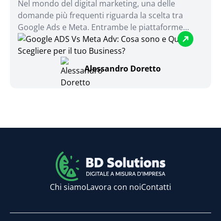
Nel mondo del digital marketing, una delle
domande più frequenti riguarda la scelta tra
Google Ads e Meta. Entrambe le piattaforme
offrono opportunità enormi, ma la decisione su
quale utilizzare dipende molto dalle specifiche
esigenze del business e dagli obiettivi che si
Alessandro Doretto
vogliono raggiungere. Questo articolo esplorerà
le principali differenze tra Google Ads e Meta,
analizzando i vantaggi e gli svantaggi di ciascuna
piattaforma, per aiutarti a fare una scelta
informata per la tua prossima campagna.
Chi siamo
Lavora con noi
Contatti